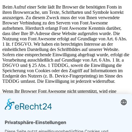
Beim Aufruf einer Seite lädt Ihr Browser die benötigten Fonts in
ihren Browsercache, um Texte, Schriftarten und Symbole korrekt
anzuzeigen. Zu diesem Zweck muss der von Ihnen verwendete
Browser Verbindung zu den Servern von Font Awesome
aufnehmen. Hierdurch erlangt Font Awesome Kenntnis darüber,
dass über Ihre IP-Adresse diese Website aufgerufen wurde. Die
Nutzung von Font Awesome erfolgt auf Grundlage von Art. 6 Abs.
1 lit. f DSGVO. Wir haben ein berechtigtes Interesse an der
einheitlichen Darstellung des Schriftbildes auf unserer Website.
Sofern eine entsprechende Einwilligung abgefragt wurde, erfolgt die
Verarbeitung ausschließlich auf Grundlage von Art. 6 Abs. 1 lit. a
DSGVO und § 25 Abs. 1 TDDDG, soweit die Einwilligung die
Speicherung von Cookies oder den Zugriff auf Informationen im
Endgerät des Nutzers (z. B. Device-Fingerprinting) im Sinne des
TDDDG umfasst. Die Einwilligung ist jederzeit widerrufbar.
Wenn Ihr Browser Font Awesome nicht unterstützt, wird eine
Standardschrift von Ihrem Computer genutzt.
Weitere Informationen zu Font Awesome finden Sie und in der
Datenschutzerklärung von Font Awesome unter:
https://fontawesome.com/privacy
.