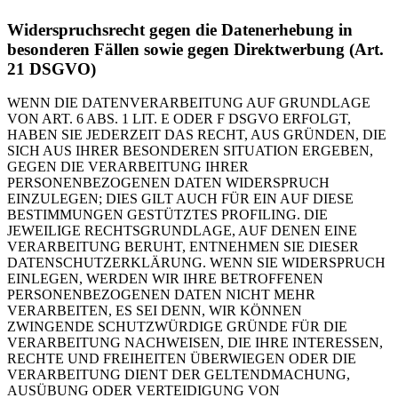
Widerspruchsrecht gegen die Datenerhebung in
besonderen Fällen sowie gegen Direktwerbung (Art.
21 DSGVO)
WENN DIE DATENVERARBEITUNG AUF GRUNDLAGE
VON ART. 6 ABS. 1 LIT. E ODER F DSGVO ERFOLGT,
HABEN SIE JEDERZEIT DAS RECHT, AUS GRÜNDEN, DIE
SICH AUS IHRER BESONDEREN SITUATION ERGEBEN,
GEGEN DIE VERARBEITUNG IHRER
PERSONENBEZOGENEN DATEN WIDERSPRUCH
EINZULEGEN; DIES GILT AUCH FÜR EIN AUF DIESE
BESTIMMUNGEN GESTÜTZTES PROFILING. DIE
JEWEILIGE RECHTSGRUNDLAGE, AUF DENEN EINE
VERARBEITUNG BERUHT, ENTNEHMEN SIE DIESER
DATENSCHUTZERKLÄRUNG. WENN SIE WIDERSPRUCH
EINLEGEN, WERDEN WIR IHRE BETROFFENEN
PERSONENBEZOGENEN DATEN NICHT MEHR
VERARBEITEN, ES SEI DENN, WIR KÖNNEN
ZWINGENDE SCHUTZWÜRDIGE GRÜNDE FÜR DIE
VERARBEITUNG NACHWEISEN, DIE IHRE INTERESSEN,
RECHTE UND FREIHEITEN ÜBERWIEGEN ODER DIE
VERARBEITUNG DIENT DER GELTENDMACHUNG,
AUSÜBUNG ODER VERTEIDIGUNG VON