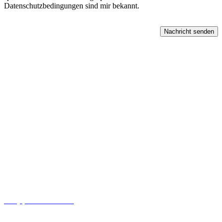
Datenschutzbedingungen sind mir bekannt.
Patrick Schultz
Steuerberater / Master of Arts (Taxation)
Zertifizierter Berater für Immobilienbesteuerung (IFU)
Balsenstraße 2 (1.OG)
27472 Cuxhaven
+49 (0)4721 - 673 739 0
info@schultz.tax